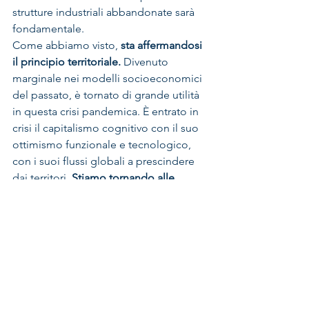
strutture industriali abbandonate sarà 
fondamentale.
Come abbiamo visto, 
sta affermandosi 
il principio territoriale.
 Divenuto 
marginale nei modelli socioeconomici 
del passato, è tornato di grande utilità 
in questa crisi pandemica. È entrato in 
crisi il capitalismo cognitivo con il suo 
ottimismo funzionale e tecnologico, 
con i suoi flussi globali a prescindere 
dai territori. 
Stiamo tornando alle 
“comunità concrete” di vita e lavoro
, 
proposte da Adriano Olivetti
. Oggi 
infatti il Covid 19 ha messo a nudo, 
come mai in passato, le fragilità 
territoriali. Va rivisto per Alberto 
Magnaghi il rapporto tra abitanti e 
territorio in una nuova civilizzazione 