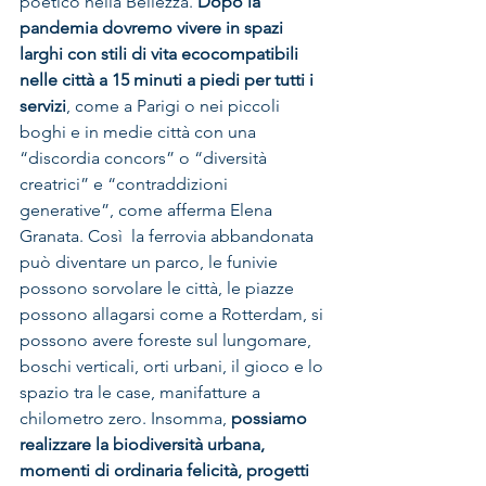
poetico nella Bellezza. 
Dopo la 
pandemia dovremo vivere in spazi 
larghi con stili di vita ecocompatibili 
nelle città a 15 minuti a piedi per tutti i 
servizi
, come a Parigi o nei piccoli 
boghi e in medie città con una 
“discordia concors” o “diversità  
creatrici” e “contraddizioni 
generative”, come afferma Elena 
Granata. Così  la ferrovia abbandonata 
può diventare un parco, le funivie 
possono sorvolare le città, le piazze 
possono allagarsi come a Rotterdam, si 
possono avere foreste sul lungomare, 
boschi verticali, orti urbani, il gioco e lo 
spazio tra le case, manifatture a 
chilometro zero. Insomma, 
possiamo 
realizzare la biodiversità urbana, 
momenti di ordinaria felicità, progetti 